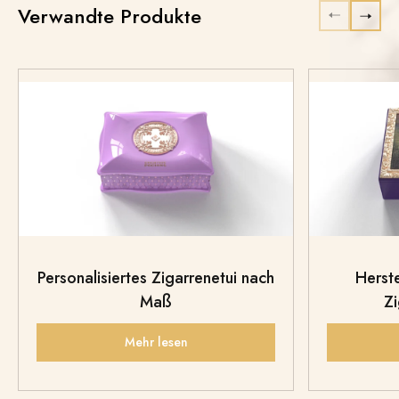
Verwandte Produkte
Personalisiertes Zigarrenetui nach
Herste
Maß
Z
Mehr lesen