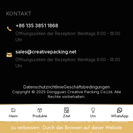
KONTAKT
+86 135 3851 1868
Öffnungszeiten der Rezeption: Werktags 8:00 - 18:00
Uhr
sales@creativepacking.net
Öffnungszeiten der Rezeption: Werktags 8:00 - 18:00
Uhr
Datenschutzrichtlinie
Geschäftsbedingungen
Copyright © 2025 Dongguan Creative Packing Co.Ltd. Alle
Rechte vorbehalten.
Heim
Produkte
Zitat
Um
WhatsApp
Wir verwenden Cookies, um Ihr Erlebnis auf unserer Website
zu verbessern. Durch das Browsen auf dieser Website