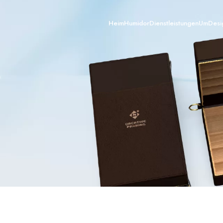
Heim
Humidor
Dienstleistungen
Um
Desi
Zigarrenkiste
e
Zigarrenschrank
Zigarrenhumidore