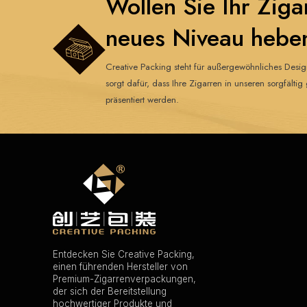
Wollen Sie Ihr Ziga
neues Niveau hebe
Creative Packing steht für außergewöhnliches Desi
sorgt dafür, dass Ihre Zigarren in unseren sorgfält
präsentiert werden.
Entdecken Sie Creative Packing,
einen führenden Hersteller von
Premium-Zigarrenverpackungen,
der sich der Bereitstellung
hochwertiger Produkte und