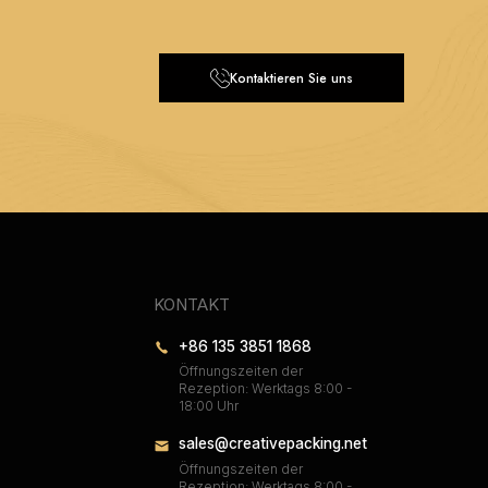
Kontaktieren Sie uns
KONTAKT
+86 135 3851 1868
Öffnungszeiten der
Rezeption: Werktags 8:00 -
18:00 Uhr
sales@creativepacking.net
Öffnungszeiten der
Rezeption: Werktags 8:00 -