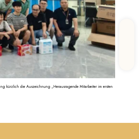
ng kürzlich die Auszeichnung „Herausragende Mitarbeiter im ersten
en
hen im Bereich
rhalten.