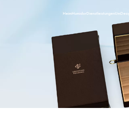
Heim
Humidor
Dienstleistungen
Um
Desi
Zigarrenkiste
Zigarrenschrank
Zigarrenhumidore