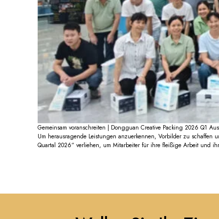
Facebook
YouTube
LinkedIn
TikTok
WhatsApp
Instagram
Gemeinsam voranschreiten | Dongguan Creative Packing 2026 Q1 Ausz
Um herausragende Leistungen anzuerkennen, Vorbilder zu schaffen un
Quartal 2026“ verliehen, um Mitarbeiter für ihre fleißige Arbeit und 