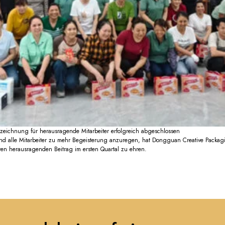
eichnung für herausragende Mitarbeiter erfolgreich abgeschlossen
d alle Mitarbeiter zu mehr Begeisterung anzuregen, hat Dongguan Creative Packagi
Ich stimme zu, die neuest
ihren herausragenden Beitrag im ersten Quartal zu ehren.
Informationen über Branc
kreative Verpackungen zu e
Einreichen