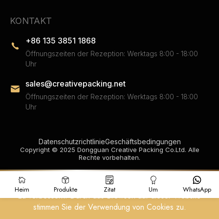
KONTAKT
+86 135 3851 1868
Öffnungszeiten der Rezeption: Werktags 8:00 - 18:00
Uhr
sales@creativepacking.net
Öffnungszeiten der Rezeption: Werktags 8:00 - 18:00
Uhr
Datenschutzrichtlinie
Geschäftsbedingungen
Copyright © 2025 Dongguan Creative Packing Co.Ltd. Alle
Rechte vorbehalten.
Wir verwenden Cookies, um Ihr Erlebnis auf unserer Website
Heim
Produkte
Zitat
Um
WhatsApp
zu verbessern. Durch das Browsen auf dieser Website
stimmen Sie der Verwendung von Cookies zu.