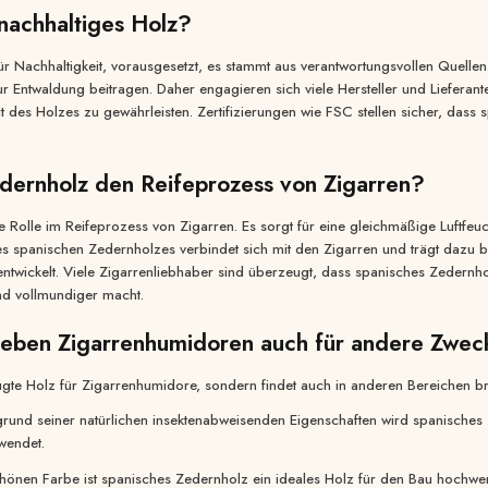
 nachhaltiges Holz?
r Nachhaltigkeit, vorausgesetzt, es stammt aus verantwortungsvollen Quellen
r Entwaldung beitragen. Daher engagieren sich viele Hersteller und Lieferant
it des Holzes zu gewährleisten. Zertifizierungen wie FSC stellen sicher, dass 
edernholz den Reifeprozess von Zigarren?
 Rolle im Reifeprozess von Zigarren. Es sorgt für eine gleichmäßige Luftfeuc
 des spanischen Zedernholzes verbindet sich mit den Zigarren und trägt dazu
ntwickelt. Viele Zigarrenliebhaber sind überzeugt, dass spanisches Zede
und vollmundiger macht.
neben Zigarrenhumidoren auch für andere Zwe
ugte Holz für Zigarrenhumidore, sondern findet auch in anderen Bereichen b
und seiner natürlichen insektenabweisenden Eigenschaften wird spanisches 
wendet.
hönen Farbe ist spanisches Zedernholz ein ideales Holz für den Bau hochwer