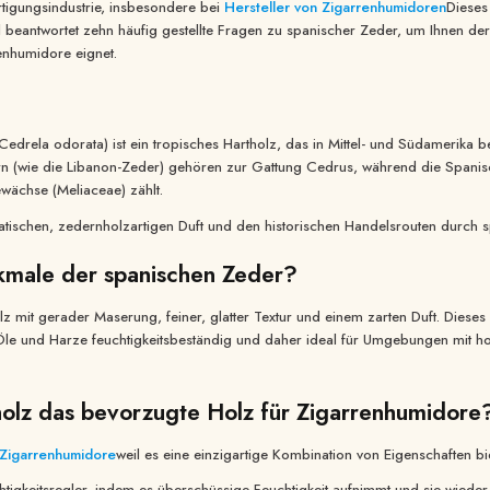
rtigungsindustrie, insbesondere bei
Hersteller von Zigarrenhumidoren
Dieses
el beantwortet zehn häufig gestellte Fragen zu spanischer Zeder, um Ihnen d
renhumidore eignet.
drela odorata) ist ein tropisches Hartholz, das in Mittel- und Südamerika beh
n (wie die Libanon-Zeder) gehören zur Gattung Cedrus, während die Spanisc
wächse (Meliaceae) zählt.
tischen, zedernholzartigen Duft und den historischen Handelsrouten durch sp
kmale der spanischen Zeder?
lz mit gerader Maserung, feiner, glatter Textur und einem zarten Duft. Diese
 Öle und Harze feuchtigkeitsbeständig und daher ideal für Umgebungen mit hohe
olz das bevorzugte Holz für Zigarrenhumidore
Zigarrenhumidore
weil es eine einzigartige Kombination von Eigenschaften bie
uchtigkeitsregler, indem es überschüssige Feuchtigkeit aufnimmt und sie wieder