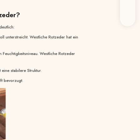
tzeder?
eutlich:
 unterstreicht. Westliche Rotzeder hat ein
en
hen im Bereich
en Feuchtigkeitsniveau. Westliche Rotzeder
rhalten.
ine stabilere Struktur.
ft bevorzugt.