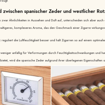
orzugt.
d zwischen spanischer Zeder und westlicher Ro
zwar Ähnlichkeiten in Aussehen und Duft auf, unterscheiden sich aber auch d
haltigeres, komplexeres Aroma, das den Geschmack einer Zigarre wirkungsvoll
Ich stimme zu, die neuest
Informationen über Branc
reguliert die Luftfeuchtigkeit besser und hält Zigarren so auf einem optimal
kreative Verpackungen zu e
Einreichen
, weniger anfällig für Verformungen durch Feuchtigkeitsschwankungen und hat e
bietet, wird die spanische Zeder aufgrund ihrer überlegenen Eigenschaften o