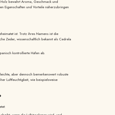
 Holz bewahrt Aroma, Geschmack und
eren Eigenschaften und Vorteile näherzubringen
eimatet ist. Trotz ihres Namens ist die
he Zeder, wissenschaftlich bekannt als Cedrela
anisch kontrollierte Häfen ab.
s leichte, aber dennoch bemerkenswert robuste
r Luftfeuchtigkeit, wie beispielsweise
?
tet:
 abgibt, wenn die Luft trockener wird, und