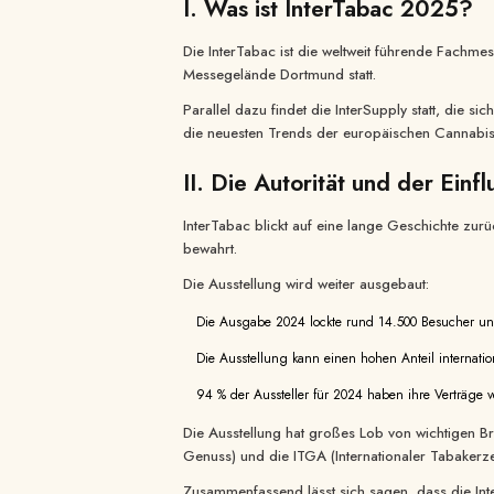
I. Was ist InterTabac 2025?
Die InterTabac ist die weltweit führende Fach
Messegelände Dortmund statt.
Parallel dazu findet die InterSupply statt, die 
die neuesten Trends der europäischen Cannabisi
II. Die Autorität und der Einf
InterTabac blickt auf eine lange Geschichte zur
bewahrt.
Die Ausstellung wird weiter ausgebaut:
Die Ausgabe 2024 lockte rund 14.500 Besucher und
Die Ausstellung kann einen hohen Anteil internatio
94 % der Aussteller für 2024 haben ihre Verträge ve
Die Ausstellung hat großes Lob von wichtigen B
Genuss) und die ITGA (Internationaler Tabakerz
Zusammenfassend lässt sich sagen, dass die Inte