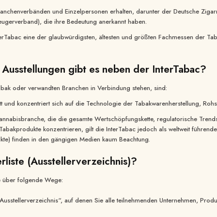
ranchenverbänden und Einzelpersonen erhalten, darunter der Deutsche Zigar
eugerverband), die ihre Bedeutung anerkannt haben.
rTabac eine der glaubwürdigsten, ältesten und größten Fachmessen der Tabaki
 Ausstellungen gibt es neben der InterTabac?
Tabak oder verwandten Branchen in Verbindung stehen, sind:
statt und konzentriert sich auf die Technologie der Tabakwarenherstellung, R
 Cannabisbranche, die die gesamte Wertschöpfungskette, regulatorische Tre
 Tabakprodukte konzentrieren, gilt die InterTabac jedoch als weltweit führe
ukte) finden in den gängigen Medien kaum Beachtung.
erliste (Ausstellerverzeichnis)?
ie über folgende Wege:
d „Ausstellerverzeichnis“, auf denen Sie alle teilnehmenden Unternehmen, Pr