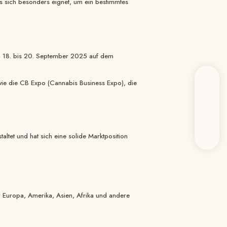
as sich besonders eignet, um ein bestimmtes
om 18. bis 20. September 2025 auf dem
sowie die CB Expo (Cannabis Business Expo), die
ltet und hat sich eine solide Marktposition
en
hen im Bereich
er Europa, Amerika, Asien, Afrika und andere
rhalten.