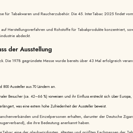
messe für Tabakwaren und Raucherzubehör. Die 45. InterTabac 2025 findet v
sich auf Herstellungsverfahren und Rohstoffe für Tabakprodukte konzentriert, 
ndustrie abdeckt.
luss der Ausstellung
ück. Die 1978 gegründete Messe wurde bereits über 43 Mal erfolgreich veransta
 800 Aussteller aus 70 Ländern an.
naler Besucher (ca. 42–66 %) vorweisen und ihr Einfluss erstreckt sich über Europa
rlängert, was eine extrem hohe Zufriedenheit der Aussteller beweist.
ranchenverbänden und Einzelpersonen erhalten, darunter der Deutsche Zigar
eugerverband), die ihre Bedeutung anerkannt haben.
rTabac eine der glaubwürdigsten, ältesten und größten Fachmessen der Tabaki