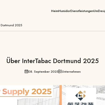
Heim
Humidor
Dienstleistungen
Um
Desi
Zigarrenkiste
c Dortmund 2025
Zigarrenschrank
Zigarrenhumidore
Über InterTabac Dortmund 2025
08. September 2025
Unternehmen