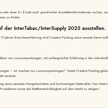
he oder einer A–Z-Liste nach spezifischen Ausstellerinformationen suchen, wa
nau zu finden.
uf der InterTabac/InterSupply 2025 ausstellen.
7 Jahren Branchenerfahrung wird Creative Packing seine neueste Serie maßg
uktion von Luxusverpackungen, mit umfangreicher Erfahrung in der individuel
ungen – wir machen nur Luxusverpackungen!“ bietet Creative Packing globa
ät vereinen.
king seine neuesten Designtechniken und hochwertigen Materialien. Das Untern
roduktwert sowie die Wettbewerbsfähigkeit auf dem Markt zu steigern.