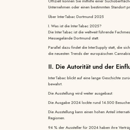
Offiziell können Sie mithilfe einer Suchoberflä
Unternehmen oder einen bestimmten Standort prä
Über InterTabac Dortmund 2025
I. Was ist die InterTabac 2025?
Die InterTabac ist die weltweit führende Fach
Messegelände Dortmund statt.
Facebook
Parallel dazu findet die InterSupply statt, die 
YouTube
die neuesten Trends der europäischen Cannabisi
LinkedIn
TikTok
II. Die Autorität und der Einf
WhatsApp
Instagram
InterTabac blickt auf eine lange Geschichte zur
bewahrt.
Die Ausstellung wird weiter ausgebaut:
Die Ausgabe 2024 lockte rund 14.500 Besucher
Die Ausstellung kann einen hohen Anteil interna
Regionen.
94 % der Aussteller für 2024 haben ihre Verträg