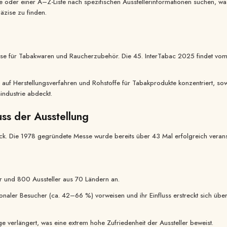
che oder einer A–Z-Liste nach spezifischen Ausstellerinformationen suchen, w
zise zu finden.
messe für Tabakwaren und Raucherzubehör. Die 45. InterTabac 2025 findet v
sich auf Herstellungsverfahren und Rohstoffe für Tabakprodukte konzentriert, 
ndustrie abdeckt.
luss der Ausstellung
ück. Die 1978 gegründete Messe wurde bereits über 43 Mal erfolgreich veransta
Ich stimme zu, die neuest
 und 800 Aussteller aus 70 Ländern an.
Informationen über Branc
tionaler Besucher (ca. 42–66 %) vorweisen und ihr Einfluss erstreckt sich üb
kreative Verpackungen zu e
Einreichen
e verlängert, was eine extrem hohe Zufriedenheit der Aussteller beweist.