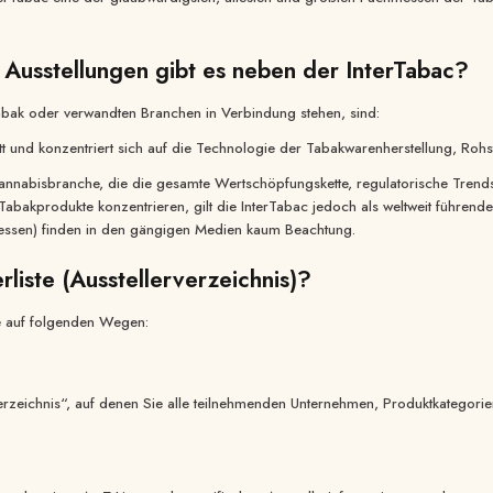
 Ausstellungen gibt es neben der InterTabac?
Tabak oder verwandten Branchen in Verbindung stehen, sind:
statt und konzentriert sich auf die Technologie der Tabakwarenherstellung, R
 Cannabisbranche, die die gesamte Wertschöpfungskette, regulatorische Tre
 Tabakprodukte konzentrieren, gilt die InterTabac jedoch als weltweit führe
messen) finden in den gängigen Medien kaum Beachtung.
erliste (Ausstellerverzeichnis)?
ie auf folgenden Wegen:
erverzeichnis“, auf denen Sie alle teilnehmenden Unternehmen, Produktkatego